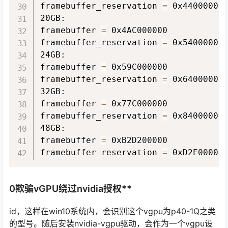
framebuffer_reservation 
=
 0x44000000

20GB:

framebuffer 
=
 0x4AC000000

framebuffer_reservation 
=
 0x54000000

24GB:

framebuffer 
=
 0x59C000000

framebuffer_reservation 
=
 0x64000000

32GB:

framebuffer 
=
 0x77C000000

framebuffer_reservation 
=
 0x84000000

48GB:

framebuffer 
=
 0xB2D200000

framebuffer_reservation 
=
 0xD2E00000
0欺骗vGPU绕过nvidia授权**
id，这样在win10系统内，会识别这个vgpu为p40-1Q之类
的型号。随后安装nvidia-vgpu驱动，会作为一个vgpu设