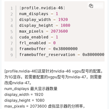
COPY
[
profile.nvidia-46
]
num_displays 
=
1
display_width 
=
1920
display_height 
=
1080
max_pixels 
=
2073600
cuda_enabled 
=
1
frl_enabled 
=
0
framebuffer 
=
 0x38000000

framebuffer_reservation 
=
 0x8000000
[profile.nvidia-46]这是针对nvidia-46 vgpu型号的配置。
为1G显存。若需要配置的vgpu型号为nvidia-47，则需要
改成nvidia-47。
num_displays 最大显示器数量
display_width = 1920
display_height = 1080
max_pixels = 2073600 虚拟显示器的分辨率，