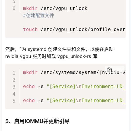
mkdir
#创建配置文件
touch
 /etc/vgpu_unlock/profile_overr
然后，`为 systemd 创建文件夹和文件，以便在启动
nvidia vgpu 服务时加载 vgpu_unlock-rs 库
COPY
mkdir
 /etc/systemd/system/
{
nvidia-vg
echo
 -e 
"[Service]
\n
Environment=LD_P
echo
 -e 
"[Service]
\n
Environment=LD_P
5、启用IOMMU并更新引导