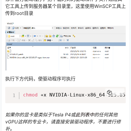
它工具上传到服务器某个目录里，这里使用WinSCP工具上
传到root目录
执行下方代码，使驱动程序可执行
COPY
chmod
 +x NVIDIA-Linux-x86_64-525.85.
如果你的显卡是类似于Tesla P4或
此列表中
的任何其他
vGPU这样的专业卡，请直接安装驱动程序，不要进行修
补。