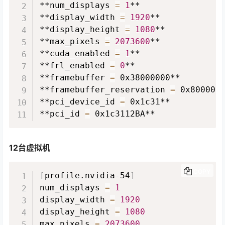
**num_displays 
=
1
**

**display_width 
=
1920
**

**display_height 
=
1080
**

**max_pixels 
=
2073600
**

**cuda_enabled 
=
1
**

**frl_enabled 
=
0
**

**framebuffer 
=
 0x38000000**

**framebuffer_reservation 
=
 0x8000000
**pci_device_id 
=
 0x1c31**

**pci_id 
=
 0x1c3112BA**
12台虚拟机
COPY
[
profile.nvidia-54
]
num_displays 
=
1
display_width 
=
1920
display_height 
=
1080
max_pixels 
=
2073600