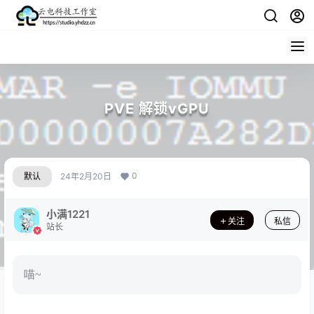
PVE 解锁vGPU
0
默认
24年2月20日
小满1221
关注
私信
站长
喵~