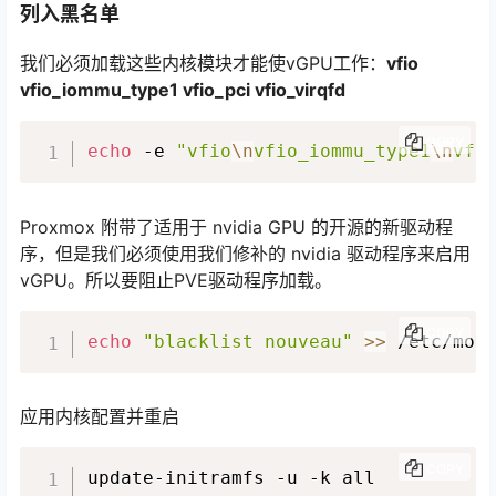
列入黑名单
我们必须加载这些内核模块才能使vGPU工作：
vfio
vfio_iommu_type1 vfio_pci vfio_virqfd
COPY
echo
 -e 
"vfio
\n
vfio_iommu_type1
\n
vfi
Proxmox 附带了适用于 nvidia GPU 的开源的新驱动程
序，但是我们必须使用我们修补的 nvidia 驱动程序来启用
vGPU。所以要阻止PVE驱动程序加载。
COPY
echo
"blacklist nouveau"
>>
 /etc/mod
应用内核配置并重启
COPY