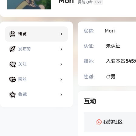
Mori
Lv2
异能力者
Mori
昵称：
概览
未认证
认证：
发布的
入驻本站
545
描述：
关注
男
性别：
粉丝
收藏
互动
我的社区